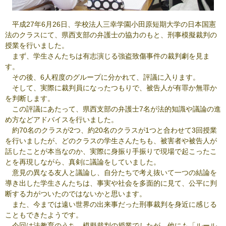
平成27年6月26日、学校法人三幸学園小田原短期大学の日本国憲
法のクラスにて、県西支部の弁護士の協力のもと、刑事模擬裁判の
授業を行いました。
まず、学生さんたちは有志演じる強盗致傷事件の裁判劇を見ま
す。
その後、6人程度のグループに分かれて、評議に入ります。
そして、実際に裁判員になったつもりで、被告人が有罪か無罪か
を判断します。
この評議にあたって、県西支部の弁護士7名が法的知識や議論の進
め方などアドバイスを行いました。
約70名のクラスが2つ、約20名のクラスが1つと合わせて3回授業
を行いましたが、どのクラスの学生さんたちも、被害者や被告人が
話したことが本当なのか、実際に身振り手振りで現場で起こったこ
とを再現しながら、真剣に議論をしていました。
意見の異なる友人と議論し、自分たちで考え抜いて一つの結論を
導き出した学生さんたちは、事実や社会を多面的に見て、公平に判
断する力がついたのではないかと思います。
また、今までは遠い世界の出来事だった刑事裁判を身近に感じる
こともできたようです。
今回は法教育のうち、模擬裁判の授業でしたが、他にも「ルール