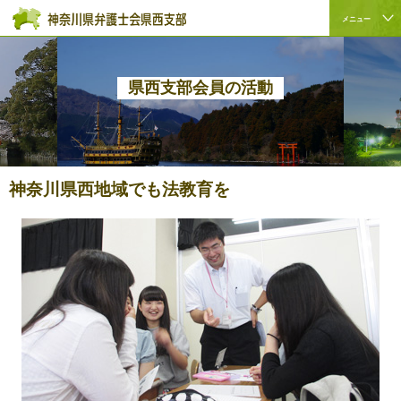
ペ
本
こ
サ
メニュー
ー
文
こ
イ
サ
こ
ジ
へ
か
ト
イ
こ
の
ジ
ら
内
ト
か
先
ャ
サ
共
県西支部会員の活動
内
ら
頭
ン
イ
通
共
本
で
プ
ト
メ
通
文
す。
す
内
ニ
メ
で
る。
共
ュ
ニ
す。
通
ー
神奈川県西地域でも法教育を
ュ
メ
を
ー
ニ
読
こ
ュ
み
こ
ー
飛
ま
で
ば
で。
す。
す。