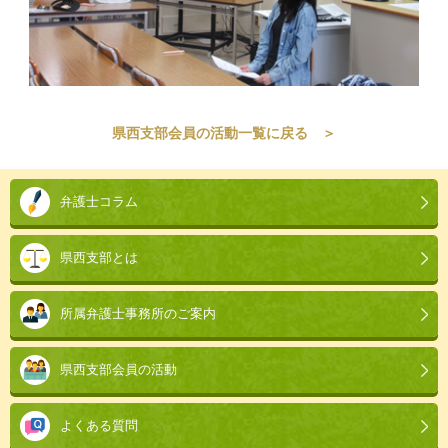
県西支部会員の活動一覧に戻る ＞
本
文
弁護士コラム
こ
こ
県西支部とは
ま
で。
所属弁護士事務所のご案内
県西支部会員の活動
よくある質問