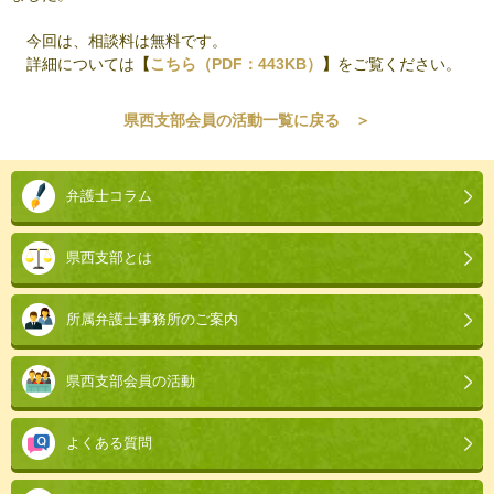
今回は、相談料は無料です。
詳細については
【
こちら（PDF：443KB）
】
をご覧ください。
県西支部会員の活動一覧に戻る ＞
本
文
弁護士コラム
こ
こ
県西支部とは
ま
で。
所属弁護士事務所のご案内
県西支部会員の活動
よくある質問