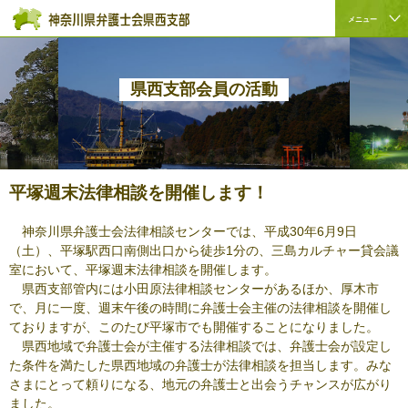
ペ
本
こ
サ
メニュー
ー
文
こ
イ
サ
こ
ジ
へ
か
ト
イ
こ
の
ジ
ら
内
ト
か
先
ャ
サ
共
県西支部会員の活動
内
ら
頭
ン
イ
通
共
本
で
プ
ト
メ
通
文
す。
す
内
ニ
メ
で
る。
共
ュ
ニ
す。
通
ー
平塚週末法律相談を開催します！
ュ
メ
を
ー
ニ
読
神奈川県弁護士会法律相談センターでは、平成30年6月9日
こ
ュ
み
（土）、平塚駅西口南側出口から徒歩1分の、三島カルチャー貸会議
こ
ー
飛
室において、平塚週末法律相談を開催します。
ま
で
ば
県西支部管内には小田原法律相談センターがあるほか、厚木市
で。
す。
す。
で、月に一度、週末午後の時間に弁護士会主催の法律相談を開催し
ておりますが、このたび平塚市でも開催することになりました。
県西地域で弁護士会が主催する法律相談では、弁護士会が設定し
た条件を満たした県西地域の弁護士が法律相談を担当します。みな
さまにとって頼りになる、地元の弁護士と出会うチャンスが広がり
ました。