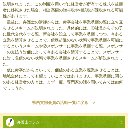
説明されました。この制度を用いずに経営者が所有する株式を後継
者に移転させた場合、相当高額の贈与税や相続税が課税される可能
性があります。
最後に、弁護士の講師からは、赤字会社を事業承継の際に立ち直
らせるスキームが説明されました。具体的には、①社長からその子
に世代交代をする際、新会社を設立して事業を承継しつつ、今ある
企業を清算させることで、債務超過のない状態で事業承継を可能に
するというスキームや②スポンサーに事業を承継する際、スポンサ
ーの支払う対価によって今ある会社を清算することで、スポンサー
に対し負債のない状態で事業を承継させるスキームが解説されまし
た。
仮に赤字だからといって、価値のある企業を廃業させることは、
地域全体にとっても望ましいことではありません。事業承継に関心
のある経営者の方々は、まず一度、専門家の話を聞いてみては如何
でしょうか。
県西支部会員の活動一覧に戻る ＞
本
文
弁護士コラム
こ