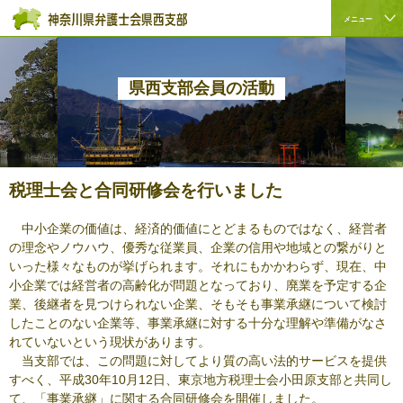
ペ
本
こ
サ
メニュー
ー
文
こ
イ
サ
こ
ジ
へ
か
ト
イ
こ
の
ジ
ら
内
ト
か
先
ャ
サ
共
県西支部会員の活動
内
ら
頭
ン
イ
通
共
本
で
プ
ト
メ
通
文
す。
す
内
ニ
メ
で
る。
共
ュ
ニ
す。
通
ー
税理士会と合同研修会を行いました
ュ
メ
を
ー
ニ
読
中小企業の価値は、経済的価値にとどまるものではなく、経営者
こ
ュ
み
の理念やノウハウ、優秀な従業員、企業の信用や地域との繋がりと
こ
ー
飛
いった様々なものが挙げられます。それにもかかわらず、現在、中
ま
で
ば
小企業では経営者の高齢化が問題となっており、廃業を予定する企
で。
す。
す。
業、後継者を見つけられない企業、そもそも事業承継について検討
したことのない企業等、事業承継に対する十分な理解や準備がなさ
れていないという現状があります。
当支部では、この問題に対してより質の高い法的サービスを提供
すべく、平成30年10月12日、東京地方税理士会小田原支部と共同し
て、「事業承継」に関する合同研修会を開催しました。