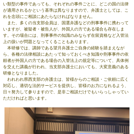
い類型の事件であっても、それぞれの事件ごとに、どこの国の法律
が適用されるかという基準は異なりますので、弁護士としては、こ
れを念頭にご相談にあたらなければなりません。
また、多くの当支部会員は、国選弁護などの刑事事件に携わって
いますが、被疑者・被告人が、外国人の方である場合も存在しま
す。その場合には、刑事事件の知識のみならず在留資格など入管法
上の扱いが問題となってくることもあります。
本研修では、講師である望月弁護士ご自身の経験を踏まえなが
ら、各種の法律相談にあたって知っておくべき知識や刑事事件の依
頼者が外国人の方である場合の入管法上の規定等について、具体例
を交えた講義が行われ、当支部弁護士においても、大変意義のある
研修となりました。
われわれ県西支部の弁護士は、皆様からのご相談・ご依頼に広く
対応し、適切な法的サービスを提供し、皆様のお力になれるよう、
日々努力して参りますので、是非ご相談だけでもいらっしゃってい
ただければと思います。