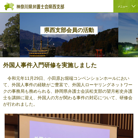
ペ
本
こ
サ
メニュー
ー
文
こ
イ
サ
こ
ジ
へ
か
ト
イ
こ
の
ジ
ら
内
ト
か
先
ャ
サ
共
県西支部会員の活動
内
ら
頭
ン
イ
通
共
本
で
プ
ト
メ
通
文
す。
す
内
ニ
メ
で
る。
共
ュ
ニ
す。
通
ー
外国人事件入門研修を実施しました
ュ
メ
を
ー
ニ
読
令和元年11月29日、小田原お堀端コンベンションホールにおい
こ
ュ
み
て、外国人事件の経験がご豊富で、外国人ローヤリングネットワー
こ
ー
飛
クの事務局も務められる、静岡県弁護士会浜松支部の望月彬史弁護
ま
で
ば
士を講師に迎え、外国人の方が関わる事件の対応について、研修会
で。
す。
す。
が行われました。