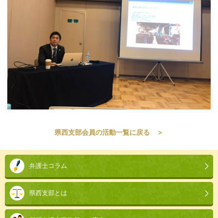
県西支部会員の活動一覧に戻る ＞
本
文
弁護士コラム
こ
こ
県西支部とは
ま
で。