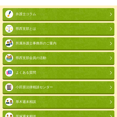
本
文
弁護士コラム
こ
こ
県西支部とは
ま
で。
所属弁護士事務所のご案内
県西支部会員の活動
よくある質問
小田原法律相談センター
厚木週末相談
平塚週末相談