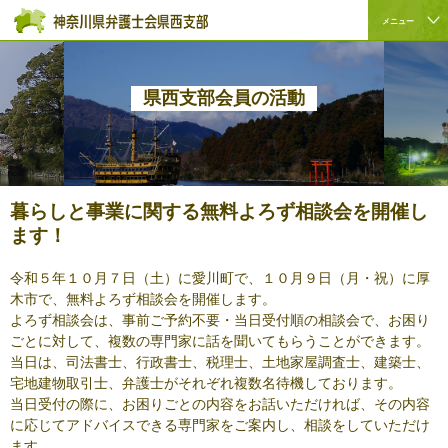
ペ
本
こ
サ
メニュー
ー
文
こ
イ
サ
こ
ジ
へ
か
ト
イ
こ
の
ジ
ら
内
ト
か
先
ャ
サ
共
県西支部会員の活動
内
ら
頭
ン
イ
通
共
本
で
プ
ト
メ
通
文
す。
す
内
ニ
メ
で
る。
共
ュ
ニ
す。
通
ー
暮らしと事業に関する無料よろず相談会を開催し
ュ
メ
を
ます！
ー
ニ
読
こ
ュ
み
令和５年１０月７日（土）に愛川町で、１０月９日（月・祝）に厚
こ
ー
飛
木市で、無料よろず相談会を開催します。
ま
で
ば
よろず相談会は、事前ご予約不要・当日受付順の相談会で、お困り
で。
す。
す。
ごとに対して、複数の専門家に話を聞いてもらうことができます。
当日は、司法書士、行政書士、税理士、土地家屋調査士、建築士、
宅地建物取引士、弁護士がそれぞれ複数名待機しております。
当日受付の際に、お困りごとの内容をお話いただければ、その内容
に応じてアドバイスできる専門家をご案内し、相談をしていただけ
ます。