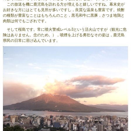
この放送を機に鹿児島を訪れる方が増えると嬉しいですね。幕末史が
お好きな方にはとても見所が多いですし，良質な温泉も豊富です。焼酎
の種類が豊富なことはもちろんのこと，黒毛和牛に黒豚，さつま地鶏と
肉類は何でもござれです。
そして桜島です。常に噴火警戒レベル3という活火山ですが（観光に危
険はありません。念のため。），噴煙を上げる勇壮なその姿は，鹿児島
県民の日常に溶け込んでいます。