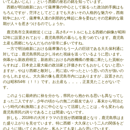
いてんあいじん）」という西郷の座右の銘を知っています。
西郷が明治維新において薩摩藩の中心として振るった政治的手腕はも
ちろんですが，茫洋としてどこまでも大きいその人格的な魅力や，西南
戦争において，薩摩隼人達の刹那的な蜂起に身を委ねたその悲劇的な最
期が人々を惹きつけるのでしょうか。
鹿児島市立美術館近くには，高さ8メートルにも上る西郷の銅像が昭和
12年に設置されており，鹿児島県民の暮らしを見つめています。鹿児島
土産も西郷にちなんだものが非常に多いですね。
一方で明治維新における薩摩藩のもう一人の巨頭である大久保利通に
対しては，鹿児島県民は少し冷めた視線を送っているように思います。
倒幕から新政府樹立，新政府における内政機構の整備に果たした貢献か
らすれば，日本史上最大級の政治家と評価されてもおかしくないと思い
ますが，やはり西郷と敵対し，死に追いやったという思いの方が強いの
かもしれません。大久保の像も鹿児島市内にはありますが，設置された
のは昭和54年（！！）です。お土産も，，，，正直見たことがないで
す。
このように最終的に袂を分かち，県民から抱かれる思いも異なってし
まった二人ですが，少年の頃からの無二の親友であり，幕末から明治と
いう時代の転換期にまさに中心となって活躍したことは，今も変わらぬ
鹿児島県民の誇りであることは間違いないです。
折しも，2018年の大河ドラマの主役が西郷隆盛となり，鹿児島県はま
た盛り上がりを見せています。特に西郷・大久保という二人の関係をど
のように描いてくれるのか，私もとても楽しみな思いでいます。