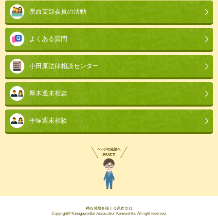
県西支部会員の活動
よくある質問
小田原法律相談センター
厚木週末相談
平塚週末相談
神奈川県弁護士会県西支部
Copyright© Kanagawa Bar Association Kenseishibu All right reserved.