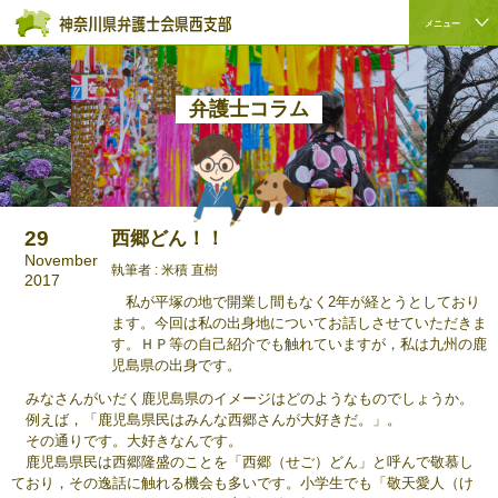
ペ
本
こ
サ
メニュー
ー
文
こ
イ
サ
こ
ジ
へ
か
ト
イ
こ
の
ジ
ら
内
ト
か
先
ャ
サ
共
弁護士コラム
内
ら
頭
ン
イ
通
共
本
で
プ
ト
メ
通
文
す。
す
内
ニ
メ
で
る。
共
ュ
ニ
す。
通
ー
29
西郷どん！！
ュ
メ
を
November
ー
ニ
読
執筆者 : 米積 直樹
2017
こ
ュ
み
私が平塚の地で開業し間もなく2年が経とうとしており
こ
ー
飛
ます。今回は私の出身地についてお話しさせていただきま
ま
で
ば
す。ＨＰ等の自己紹介でも触れていますが，私は九州の鹿
で。
す。
す。
児島県の出身です。
みなさんがいだく鹿児島県のイメージはどのようなものでしょうか。
例えば，「鹿児島県民はみんな西郷さんが大好きだ。」。
その通りです。大好きなんです。
鹿児島県民は西郷隆盛のことを「西郷（せご）どん」と呼んで敬慕し
ており，その逸話に触れる機会も多いです。小学生でも「敬天愛人（け