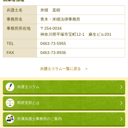
弁護士名
米積 直樹
事務所名
青木・米積法律事務所
事務所所在地
〒254-0034
神奈川県平塚市宝町12-1 麻生ビル201
TEL
0463-73-5955
FAX
0463-73-8936
弁護士コラム一覧に戻る ＞
本
文
弁護士コラム
こ
こ
県西支部とは
ま
で。
所属弁護士事務所のご案内