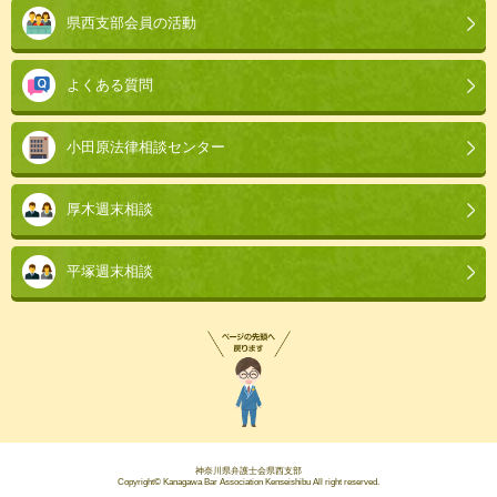
県西支部会員の活動
よくある質問
小田原法律相談センター
厚木週末相談
平塚週末相談
神奈川県弁護士会県西支部
Copyright© Kanagawa Bar Association Kenseishibu All right reserved.