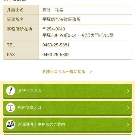
弁護士名
押谷 祐基
事務所名
平塚総合法律事務所
事務所所在地
〒254-0043
平塚市紅谷町2-14 一剣浜大門ビル3階
TEL
0463-25-5881
FAX
0463-25-5882
弁護士コラム一覧に戻る ＞
本
文
弁護士コラム
こ
こ
県西支部とは
ま
で。
所属弁護士事務所のご案内