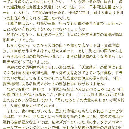
ってより多くの人の助けになりたい。」という強い使命感に駆られ、多
くの過疎地域に弁護士を派遣している「法テラス（日本司法支援センタ
ー）」に入社し、1年間の研修を経て、平成27年1月、同社人事より下田
への赴任を命じられるに至ったのでした。
伊豆半島は広く、熱海や三島、行っても伊東や修善寺までしか行った
ことがない方も少なくないのではないでしょうか。
恥ずかしながら、私もその一人で、下田に赴任するまでの最高記録は
熱川止まりでした。
しかしながら、そこから天城の山々を越えて広がる下田・賀茂地域
は、大自然が作り出す様々な観光スポット、そして海と山の両方からも
たらされる沢山の自然の幸が溢れた、まさに桃源郷のような素晴らしい
世界が広がっておりました。
沖縄に次ぐ透明度を誇る美しい海は勿論、「天城越え」の歌詞にも出
てくる浄蓮の滝や河津七滝、年々知名度をあげてきている河津桜、ドラ
マのロケ地としてもよくつかわれる龍宮窟や西伊豆の堂ヶ島等、下田・
賀茂地域にある名観光スポットの数は枚挙に暇がありません。
なかでも私の一押しは、下田駅から徒歩15分ほどのところにある下田
公園で6月に開催されるあじさい祭りです。ここには数え切れないほど沢
山のあじさいが群生しており、6月になるとその大量のあじさいが咲き誇
り、見事な彩を見せてくれます。
そして、食べ物についても、豊かな漁場からもたらされるイセエビや
金目鯛、アワビ、サザエといった豊富な海の幸をはじめ、数多の清流が
流れる自然豊かな山々では、鮎やズガニといった川の幸、タケノコやニ
ューサマーオレンジといった作物、それから猪肉や鹿肉等の新鮮なジビ