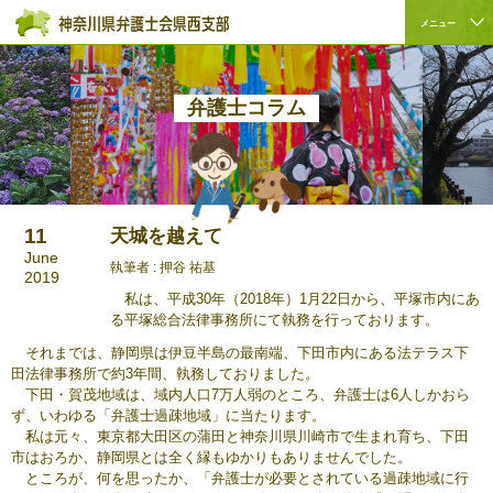
ペ
本
こ
サ
メニュー
ー
文
こ
イ
サ
こ
ジ
へ
か
ト
イ
こ
の
ジ
ら
内
ト
か
先
ャ
サ
共
弁護士コラム
内
ら
頭
ン
イ
通
共
本
で
プ
ト
メ
通
文
す。
す
内
ニ
メ
で
る。
共
ュ
ニ
す。
通
ー
11
天城を越えて
ュ
メ
を
June
ー
ニ
読
執筆者 : 押谷 祐基
2019
こ
ュ
み
私は、平成30年（2018年）1月22日から、平塚市内にあ
こ
ー
飛
る平塚総合法律事務所にて執務を行っております。
ま
で
ば
それまでは、静岡県は伊豆半島の最南端、下田市内にある法テラス下
で。
す。
す。
田法律事務所で約3年間、執務しておりました。
下田・賀茂地域は、域内人口7万人弱のところ、弁護士は6人しかおら
ず、いわゆる「弁護士過疎地域」に当たります。
私は元々、東京都大田区の蒲田と神奈川県川崎市で生まれ育ち、下田
市はおろか、静岡県とは全く縁もゆかりもありませんでした。
ところが、何を思ったか、「弁護士が必要とされている過疎地域に行