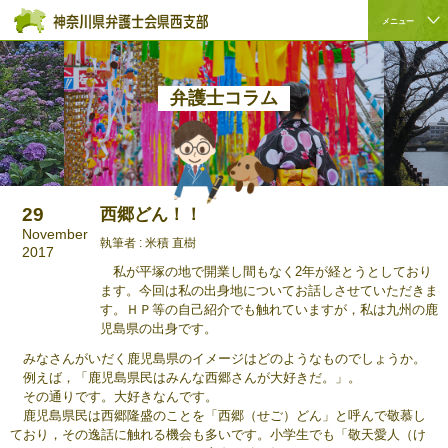
ペ
本
こ
サ
メニュー
ー
文
こ
イ
サ
こ
ジ
へ
か
ト
イ
こ
の
ジ
ら
内
ト
か
先
ャ
サ
共
弁護士コラム
内
ら
頭
ン
イ
通
共
本
で
プ
ト
メ
通
文
す。
す
内
ニ
メ
で
る。
共
ュ
ニ
す。
通
ー
29
西郷どん！！
ュ
メ
を
November
ー
ニ
読
執筆者 : 米積 直樹
2017
こ
ュ
み
私が平塚の地で開業し間もなく2年が経とうとしており
こ
ー
飛
ます。今回は私の出身地についてお話しさせていただきま
ま
で
ば
す。ＨＰ等の自己紹介でも触れていますが，私は九州の鹿
で。
す。
す。
児島県の出身です。
みなさんがいだく鹿児島県のイメージはどのようなものでしょうか。
例えば，「鹿児島県民はみんな西郷さんが大好きだ。」。
その通りです。大好きなんです。
鹿児島県民は西郷隆盛のことを「西郷（せご）どん」と呼んで敬慕し
ており，その逸話に触れる機会も多いです。小学生でも「敬天愛人（け