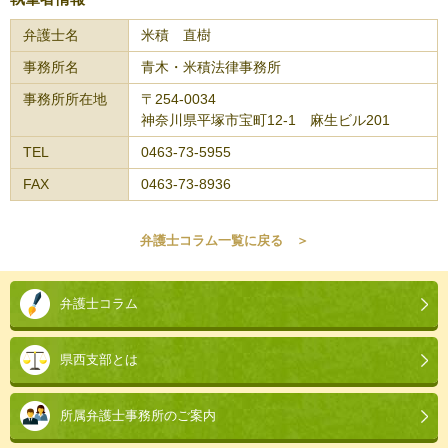
弁護士名
米積 直樹
事務所名
青木・米積法律事務所
事務所所在地
〒254-0034
神奈川県平塚市宝町12-1 麻生ビル201
TEL
0463-73-5955
FAX
0463-73-8936
弁護士コラム一覧に戻る ＞
本
文
弁護士コラム
こ
こ
県西支部とは
ま
で。
所属弁護士事務所のご案内