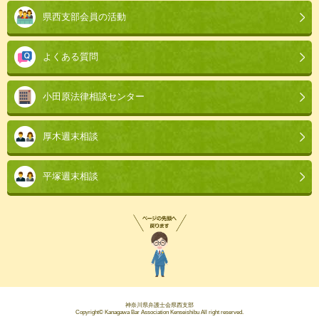
県西支部会員の活動
よくある質問
小田原法律相談センター
厚木週末相談
平塚週末相談
神奈川県弁護士会県西支部
Copyright© Kanagawa Bar Association Kenseishibu All right reserved.