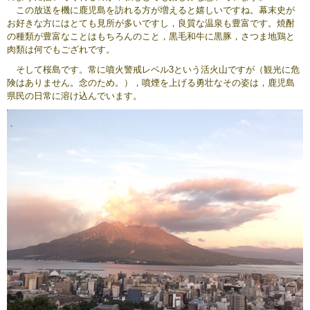
この放送を機に鹿児島を訪れる方が増えると嬉しいですね。幕末史が
お好きな方にはとても見所が多いですし，良質な温泉も豊富です。焼酎
の種類が豊富なことはもちろんのこと，黒毛和牛に黒豚，さつま地鶏と
肉類は何でもござれです。
そして桜島です。常に噴火警戒レベル3という活火山ですが（観光に危
険はありません。念のため。），噴煙を上げる勇壮なその姿は，鹿児島
県民の日常に溶け込んでいます。