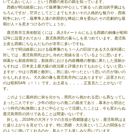
いてんあいじん）」という西郷の座右の銘を知っています。
西郷が明治維新において薩摩藩の中心として振るった政治的手腕はも
ちろんですが，茫洋としてどこまでも大きいその人格的な魅力や，西南
戦争において，薩摩隼人達の刹那的な蜂起に身を委ねたその悲劇的な最
期が人々を惹きつけるのでしょうか。
鹿児島市立美術館近くには，高さ8メートルにも上る西郷の銅像が昭和
12年に設置されており，鹿児島県民の暮らしを見つめています。鹿児島
土産も西郷にちなんだものが非常に多いですね。
一方で明治維新における薩摩藩のもう一人の巨頭である大久保利通に
対しては，鹿児島県民は少し冷めた視線を送っているように思います。
倒幕から新政府樹立，新政府における内政機構の整備に果たした貢献か
らすれば，日本史上最大級の政治家と評価されてもおかしくないと思い
ますが，やはり西郷と敵対し，死に追いやったという思いの方が強いの
かもしれません。大久保の像も鹿児島市内にはありますが，設置された
のは昭和54年（！！）です。お土産も，，，，正直見たことがないで
す。
このように最終的に袂を分かち，県民から抱かれる思いも異なってし
まった二人ですが，少年の頃からの無二の親友であり，幕末から明治と
いう時代の転換期にまさに中心となって活躍したことは，今も変わらぬ
鹿児島県民の誇りであることは間違いないです。
折しも，2018年の大河ドラマの主役が西郷隆盛となり，鹿児島県はま
た盛り上がりを見せています。特に西郷・大久保という二人の関係をど
のように描いてくれるのか，私もとても楽しみな思いでいます。